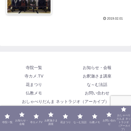
2019.02.01
寺院一覧
お知らせ・会報
寺カメ.TV
お釈迦さま講座
花まつり
な～む法話
仏教メモ
お問い合わせ
おしゃべりだんま ネットラジオ（アーカイブ）
Copyright © 2019 亀岡市仏教会 てらかめねっと All Rights
おしゃべり
Reserved.
だんま ネッ
お知らせ・
お釈迦さま
お問い合わ
寺院一覧
寺カメ.TV
花まつり
な～む法話
仏教メモ
トラジオ
会報
講座
せ
（アーカイ
ブ）