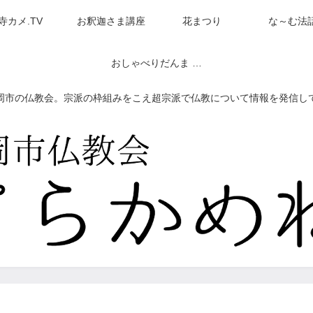
寺カメ.TV
お釈迦さま講座
花まつり
な～む法
おしゃべりだんま ネットラジオ（アーカイブ）
岡市の仏教会。宗派の枠組みをこえ超宗派で仏教について情報を発信し