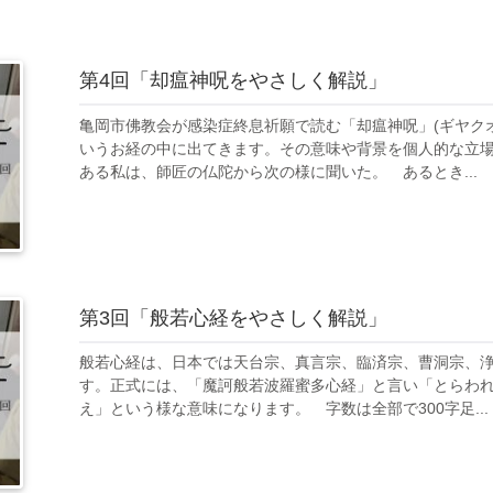
第4回「却瘟神呪をやさしく解説」
亀岡市佛教会が感染症終息祈願で読む「却瘟神呪」(ギヤク
いうお経の中に出てきます。その意味や背景を個人的な立
ある私は、師匠の仏陀から次の様に聞いた。 あるとき...
第3回「般若心経をやさしく解説」
般若心経は、日本では天台宗、真言宗、臨済宗、曹洞宗、
す。正式には、「魔訶般若波羅蜜多心経」と言い「とらわ
え」という様な意味になります。 字数は全部で300字足...