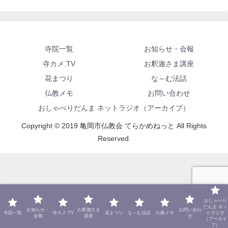
寺院一覧
お知らせ・会報
寺カメ.TV
お釈迦さま講座
花まつり
な～む法話
仏教メモ
お問い合わせ
おしゃべりだんま ネットラジオ（アーカイブ）
Copyright © 2019 亀岡市仏教会 てらかめねっと All Rights
Reserved.
おしゃべり
だんま ネッ
お知らせ・
お釈迦さま
お問い合わ
寺院一覧
寺カメ.TV
花まつり
な～む法話
仏教メモ
トラジオ
会報
講座
せ
（アーカイ
ブ）