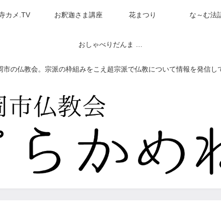
寺カメ.TV
お釈迦さま講座
花まつり
な～む法
おしゃべりだんま ネットラジオ（アーカイブ）
岡市の仏教会。宗派の枠組みをこえ超宗派で仏教について情報を発信し