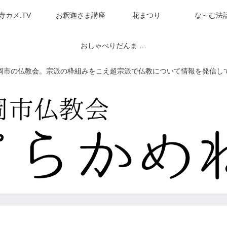
寺カメ.TV
お釈迦さま講座
花まつり
な～む法
おしゃべりだんま ネットラジオ（アーカイブ）
岡市の仏教会。宗派の枠組みをこえ超宗派で仏教について情報を発信し