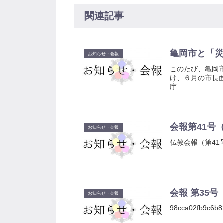
関連記事
亀岡市と「災
お知らせ・会報
このたび、亀岡
け、６月の市長
庁...
会報第41号（
お知らせ・会報
仏教会報（第41
会報 第35
お知らせ・会報
98cca02fb9c6