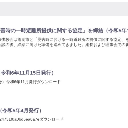
害時の一時避難所提供に関する協定」を締結（令和5年1
市佛教会は亀岡市と「災害時における一時避難所の提供に関する協定」を
面談の後、締結に向けた準備を進めてきました。組長および理事会での審
令和6年11月15日発行）
号）令和6年11月発行ダウンロード
号（令和5年4月発行）
b824731f0a0bd5ea8a7eダウンロード