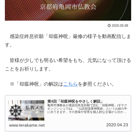
2020.05.08
感染症終息祈願「却瘟神呪」厳修の様子を動画配信しま
す。
皆様が少しでも明るい希望をもち、元気になって頂ける
ことをお祈りします。
※「却瘟神呪」の解説は
こちら
を参照ください。
第4回「却瘟神呪をやさしく解説」
亀岡市佛教会が感染症終息祈願で読む「却瘟神呪」(ギヤク
オンジンシュウ)は、「仏説却温黄神呪経」というお経の中
に出てきます。その意味や背景を個人的な立場から分かり
易く解説してみます。 仏弟子である私は、師匠の仏陀か
ら次の様に聞いた。 あるとき...
2020.04.23
www.terakame.net