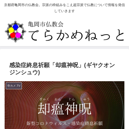
京都府亀岡市の仏教会。宗派の枠組みをこえ超宗派で仏教について情報を発信
していきます
感染症終息祈願「却瘟神呪」(ギヤクオン
ジンシュウ)
寺カメ.TV