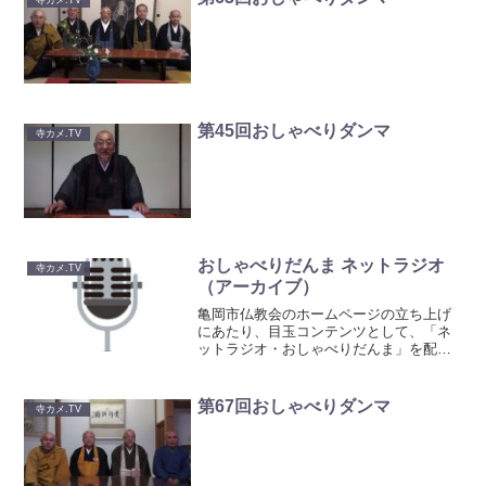
第45回おしゃべりダンマ
寺カメ.TV
おしゃべりだんま ネットラジオ
寺カメ.TV
（アーカイブ）
亀岡市仏教会のホームページの立ち上げ
にあたり、目玉コンテンツとして、「ネ
ットラジオ・おしゃべりだんま」を配信
していました。初回配信は平成17年。11
回配信しました。その後、ネットTVへと
移行しました。「第1回」なぜネットラジ
第67回おしゃべりダンマ
寺カメ.TV
オをはじめたの？...