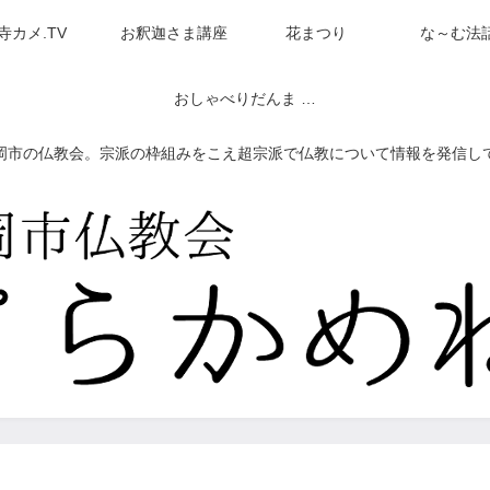
寺カメ.TV
お釈迦さま講座
花まつり
な～む法
おしゃべりだんま ネットラジオ（アーカイブ）
岡市の仏教会。宗派の枠組みをこえ超宗派で仏教について情報を発信し