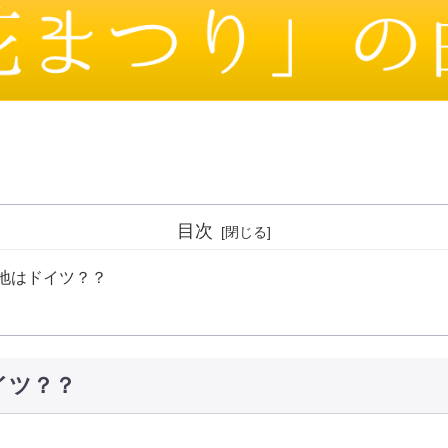
目次
地はドイツ？？
イツ？？