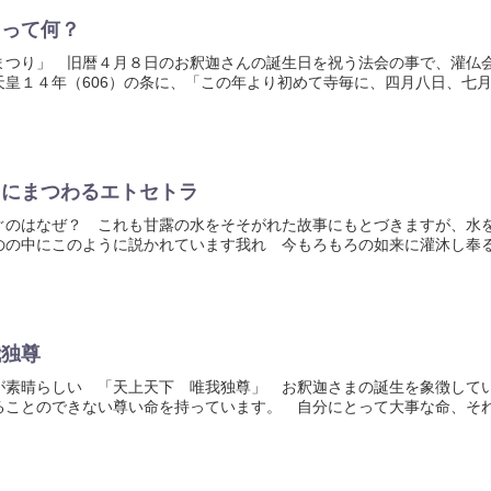
」って何？
まつり」 旧暦４月８日のお釈迦さんの誕生日を祝う法会の事で、灌仏
天皇１４年（606）の条に、「この年より初めて寺毎に、四月八日、七
」にまつわるエトセトラ
ぐのはなぜ？ これも甘露の水をそそがれた故事にもとづきますが、水
のの中にこのように説かれています我れ 今もろもろの如来に灌沐し奉
我独尊
が素晴らしい 「天上天下 唯我独尊」 お釈迦さまの誕生を象徴して
ることのできない尊い命を持っています。 自分にとって大事な命、そ