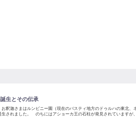
の誕生とその伝承
 お釈迦さまはルンビニー園（現在のバスティ地方のドゥルハの東北、
誕生されました。 のちにはアショーカ王の石柱が発見されていますが、