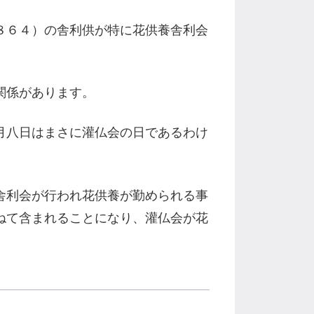
８６４）の舎利供が特に花供養舎利会
関係があります。
月八日はまさに灌仏会の日であるわけ
舎利会が行われ花供養が勤められる事
ねて含まれることになり、灌仏会が花