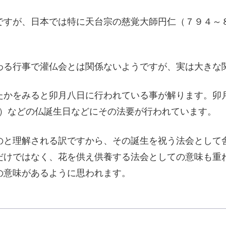
ですが、日本では特に天台宗の慈覚大師円仁（７９４～
る行事で灌仏会とは関係ないようですが、実は大きな
かをみると卯月八日に行われている事が解ります。卯
34）などの仏誕生日などにその法要が行われています。
と理解される訳ですから、その誕生を祝う法会として
だけではなく、花を供え供養する法会としての意味も重
の意味があるように思われます。