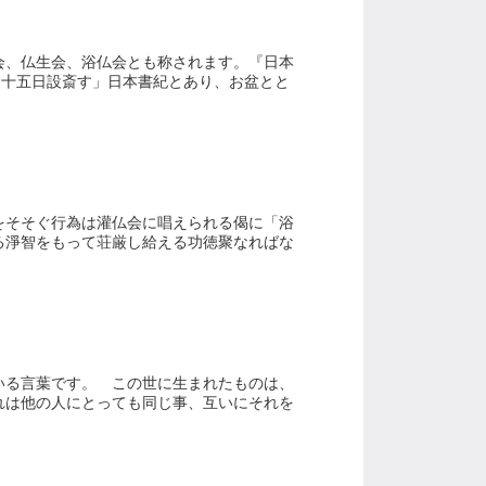
会、仏生会、浴仏会とも称されます。『日本
月十五日設斎す」日本書紀とあり、お盆とと
をそそぐ行為は灌仏会に唱えられる偈に「浴
る淨智をもって荘厳し給える功徳聚なればな
いる言葉です。 この世に生まれたものは、
れは他の人にとっても同じ事、互いにそれを