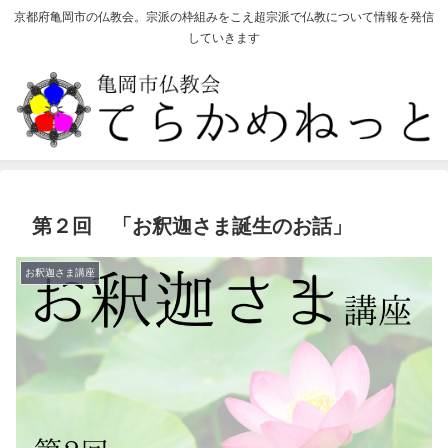
京都府亀岡市の仏教会。宗派の枠組みをこえ超宗派で仏教について情報を発信
していきます
第２回 「お釈迦さま誕生のお話」
お釈迦さま講座