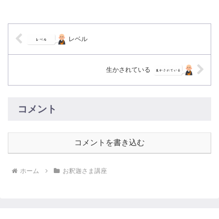
く指摘されます。赤ん坊が生まれたら、
神社にお参りし、結婚はキリスト教の教
会ですませ、死んだらお寺...
レベル
生かされている
コメント
コメントを書き込む
ホーム
お釈迦さま講座