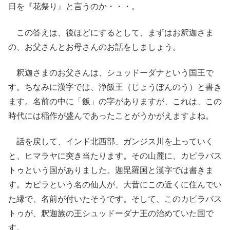
日を『花祭り』と言うのか・・・。
この答えは、後ほどにするとして、まずはお釈迦さま
の、お父さんとお母さんのお話をしましょう。
釈迦さまのお父さんは、シュッドーダナという国王で
す。ちなみに漢字では、浄飯王（じょうぼんのう）と書き
ます。名前の中に「飯」の字がありますが、これは、この
時代には稲作が盛んであったことがうかがえますよね。
話を戻して、インド北西部、ガンジス川を上っていく
と、ヒマラヤに突き当たります。その山麓に、カピラバス
トゥという国がありました。迦毘羅国と漢字では書きま
す。カピラという名の仙人が、大昔にこの近くに住んでい
た縁で、名前が付いたそうです。そして、このカピラバス
トゥが、釈迦族の王シュッドーダナ王の治めていた国で
す。