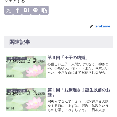
シェアする
terakame
関連記事
第３回「王子の結婚」
お釈迦さま講座
心優しい王子 人間だけでなく、神さま
や、小鳥や犬、猫・・・また、草木とい
った、小さな命にまで祝福されながら生
まれてきたお釈迦さまですが、かわいそ
うなことに、お母様のマーヤ夫人は、生
まれて7日目に亡くなられてしまいま
す。 そこで、マーヤ婦人の...
第１回「お釈迦さま誕生以前のお
お釈迦さま講座
話」
宗教ってなんでしょう お釈迦さまの話
をする前に、まずは、宗教、仏教という
ものお話してみましょう。 日本人は、
宗教観がだらしない。外国の人々からよ