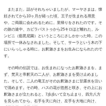
またまた、話がそれちゃいましたが、マーヤさまは、懐
妊されてから10ヶ月が経った頃、王子が生まれる用意
や、ご両親に会われるために、里帰りをされたのです。そ
の旅の途中、カピラバストゥから25キロほど離れた、ル
ンビニ（藍毘尼園）というところにさしかかった時、この
場所で一休みなされました。そして、サーラという木の下
にいらっしゃる時に、お釈迦さまをお生みになられたので
す。
その時の伝説では、お生まれになったお釈迦さまを、ま
ず、梵天と帝釈天の二人が、お釈迦さまを受け止めまし
た。そして、二人の竜王がそのお釈迦さまに甘露水を注い
で清めます。その時、ハスの花が忽然と咲き、その上にお
釈迦さまが立たれると、7歩歩いて立ち止まり、四方八方
を見られてから、右手を天に向け、左手を大地に向け、